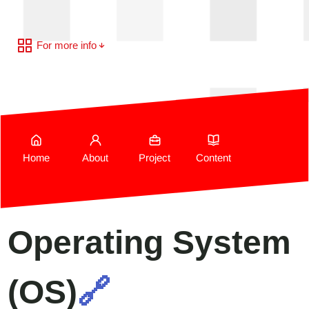
For more info
Home
About
Project
Content
Operating System
(OS)
🔗